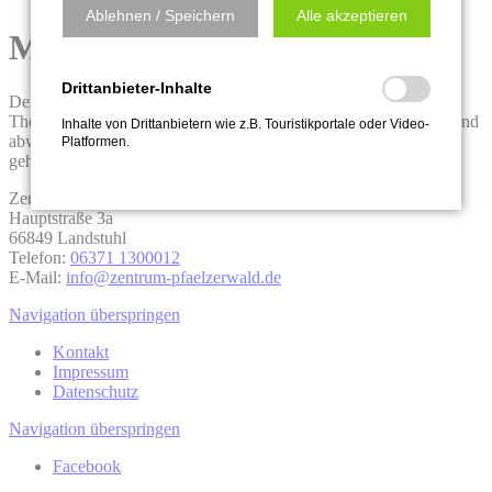
Ablehnen / Speichern
Alle akzeptieren
Mönchsweg
Drittanbieter-Inhalte
Der etwas über 12 km lange Mönchsweg 1 ist Teil der
Themenwanderwege “Rätselhafte Zeitzeichen“. Die spannende und
Inhalte von Drittanbietern wie z.B. Touristikportale oder Video-
abwechslungsreiche Wanderung vermittelt interessante und
Platformen.
geheimnisvolle Einblicke in die Vergangenheit.
Zentrum Pfälzerwald Touristik e.V.
Hauptstraße 3a
66849 Landstuhl
Telefon:
06371 1300012
E-Mail:
info@zentrum-pfaelzerwald.de
Navigation überspringen
Kontakt
Impressum
Datenschutz
Navigation überspringen
Facebook