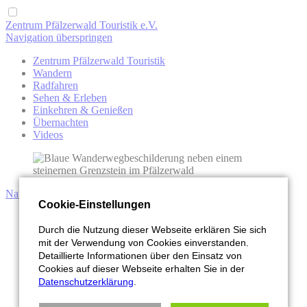
Zentrum Pfälzerwald Touristik e.V.
Navigation überspringen
Zentrum Pfälzerwald Touristik
Wandern
Radfahren
Sehen & Erleben
Einkehren & Genießen
Übernachten
Videos
Navigation überspringen
Cookie-Einstellungen
Waldwärts
Buchen
Durch die Nutzung dieser Webseite erklären Sie sich
Broschüren
mit der Verwendung von Cookies einverstanden.
Kontakt
Detaillierte Informationen über den Einsatz von
News
Cookies auf dieser Webseite erhalten Sie in der
Events
Datenschutzerklärung
.
MTB-Park
Videos