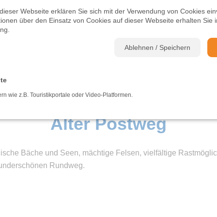
dieser Webseite erklären Sie sich mit der Verwendung von Cookies ein
ationen über den Einsatz von Cookies auf dieser Webseite erhalten Sie i
ung
.
Ablehnen / Speichern
lte
BROSCHÜREN
KONTAKT
NEWS
EVENTS
ern wie z.B. Touristikportale oder Video-Platformen.
Alter Postweg
llische Bäche und Seen, mächtige Felsen, vielfältige Rastmögli
underschönen Rundweg.