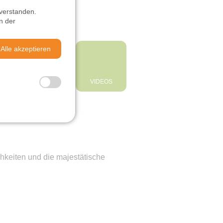
verstanden.
n der
Alle akzeptieren
MTB-PARK
VIDEOS
chkeiten und die majestätische