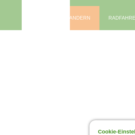
Zentrum Pfälzerwald
Touristik e.V.
WANDERN
RADFAHR
Cookie-Einste