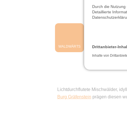
Durch die Nutzung 
Detaillierte Inform
Datenschutzerklär
Drittanbieter-Inha
WALDWÄRTS
BUCHEN
Inhalte von Drittanbiet
Lichtdurchflutete Mischwälder, idy
Burg Gräfenstein
prägen diesen w