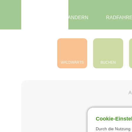
Zentrum Pfälzerwald
Touristik e.V.
WANDERN
RADFAHR
WALDWÄRTS
BUCHEN
A
Cookie-Einste
Durch die Nutzung 