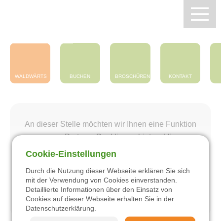
Zentrum Pfälzerwald
Touristik e.V.
WALDWÄRTS
BUCHEN
BROSCHÜREN
KONTAKT
An dieser Stelle möchten wir Ihnen eine Funktion
unseres Partners Deskline anbieten. Hierzu
müssen Sie Ihre Einstellungen für Drittanbieter-
Cookie-Einstellungen
Zentrum Pfälzerwald Touristik
Inhalte ändern.
Durch die Nutzung dieser Webseite erklären Sie sich
mit der Verwendung von Cookies einverstanden.
Wandern
Einstellungen ändern
Detaillierte Informationen über den Einsatz von
Cookies auf dieser Webseite erhalten Sie in der
Datenschutzerklärung
.
Radfahren