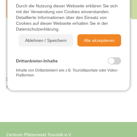
Durch die Nutzung dieser Webseite erklären Sie sich
mit der Verwendung von Cookies einverstanden.
Wandern
WALDWÄRTS
BUCHEN
BROSCHÜREN
KONTAKT
Detaillierte Informationen über den Einsatz von
Cookies auf dieser Webseite erhalten Sie in der
Datenschutzerklärung
.
Radfahren
Waldfischbach-Burgalben
Ablehnen / Speichern
Alle akzeptieren
Sehen & Erleben
Heltersberg -
Johanniskreuz
Drittanbieter-Inhalte
Einkehren & Genießen
Inhalte von Drittanbietern wie z.B. Touristikportale oder Video-
Platformen.
Diese Rundtour führt von Waldfischbach-Burgalben
Übernachten
Heltersberg nach Johanniskreuz,.
Videos
Zentrum Pfälzerwald Touristik e.V.