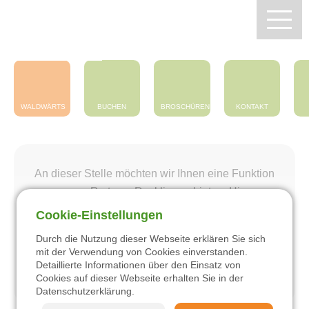
Zentrum Pfälzerwald
Touristik e.V.
WALDWÄRTS
BUCHEN
BROSCHÜREN
KONTAKT
An dieser Stelle möchten wir Ihnen eine Funktion
unseres Partners Deskline anbieten. Hierzu
müssen Sie Ihre Einstellungen für Drittanbieter-
Cookie-Einstellungen
Zentrum Pfälzerwald Touristik
Inhalte ändern.
Durch die Nutzung dieser Webseite erklären Sie sich
mit der Verwendung von Cookies einverstanden.
Wandern
Einstellungen ändern
Detaillierte Informationen über den Einsatz von
Cookies auf dieser Webseite erhalten Sie in der
Datenschutzerklärung
.
Radfahren