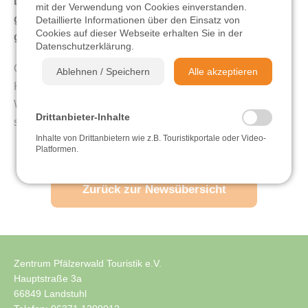
Die Geschäftsstelle ist vom 23.12.2023 bis 01.01.2024
mit der Verwendung von Cookies einverstanden.
Wandern
geschlossen. Ab dem 02.01.2024 sind wir wieder wie
Detaillierte Informationen über den Einsatz von
Cookies auf dieser Webseite erhalten Sie in der
gewohnt für Sie da!
Datenschutzerklärung
.
Radfahren
Ob Weihnachtsmarkt, Konzert, Fahrten mit dem
Ablehnen / Speichern
Alle akzeptieren
Kuckucksbähnel oder Knutfest im Januar, wenn die
Sehen & Erleben
Weihnachtszeit vorüber ist, unsere Veranstaltungen sind
Drittanbieter-Inhalte
sehr vielfältig.
Einkehren & Genießen
Inhalte von Drittanbietern wie z.B. Touristikportale oder Video-
Platformen.
Übernachten
Zurück zur Newsübersicht
Videos
Zentrum Pfälzerwald Touristik e.V.
Hauptstraße 3a
66849 Landstuhl