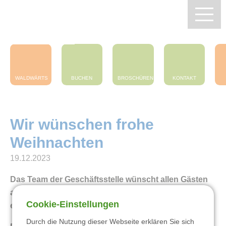
Zentrum Pfälzerwald
Touristik e.V.
WALDWÄRTS
BUCHEN
BROSCHÜREN
KONTAKT
Wir wünschen frohe
Weihnachten
19.12.2023
Das Team der Geschäftsstelle wünscht allen Gästen
aus Nah und Fern ein frohes Weihnachtsfest und
Cookie-Einstellungen
Zentrum Pfälzerwald Touristik
einen guten Start ins Jahr 2024!
Durch die Nutzung dieser Webseite erklären Sie sich