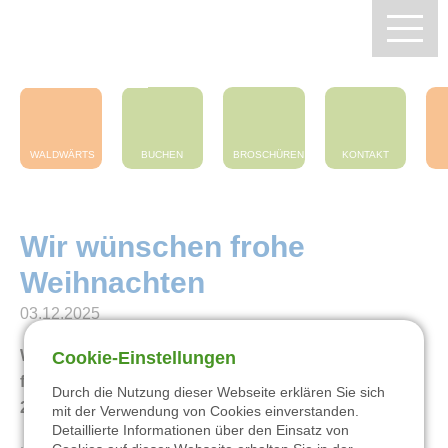
Zentrum Pfälzerwald
Touristik e.V.
WALDWÄRTS
BUCHEN
BROSCHÜREN
KONTAKT
Wir wünschen frohe
Weihnachten
03.12.2025
Wir wünschen all unseren Gästen aus Nah und Fern
Cookie-Einstellungen
Zentrum Pfälzerwald Touristik
frohe Weihnachten und alles Gute für das neue Jahr
Durch die Nutzung dieser Webseite erklären Sie sich
2026!
mit der Verwendung von Cookies einverstanden.
Wandern
Detaillierte Informationen über den Einsatz von