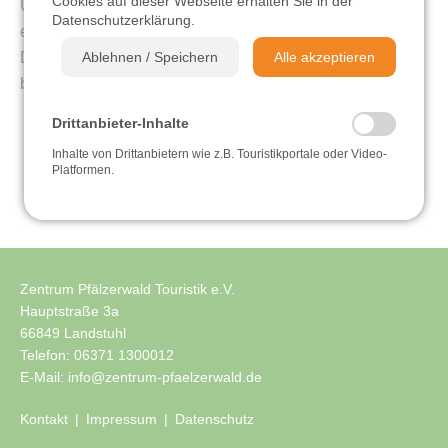
Cookies auf dieser Webseite erhalten Sie in der
Unsere Geschäftsstelle ist vom 24. Dezember bis
Datenschutzerklärung
.
Radfahren
einschließlich 1. Januar geschlossen.
Dann sind wir gerne wieder bei der Urlaubsplanung
Ablehnen / Speichern
Alle akzeptieren
Sehen & Erleben
behilflich :-)
Drittanbieter-Inhalte
Einkehren & Genießen
Inhalte von Drittanbietern wie z.B. Touristikportale oder Video-
Platformen.
Zurück zur Newsübersicht
Übernachten
Videos
Zentrum Pfälzerwald Touristik e.V.
Hauptstraße 3a
66849 Landstuhl
Telefon:
06371 1300012
E-Mail:
info@zentrum-pfaelzerwald.de
Kontakt
Impressum
Datenschutz