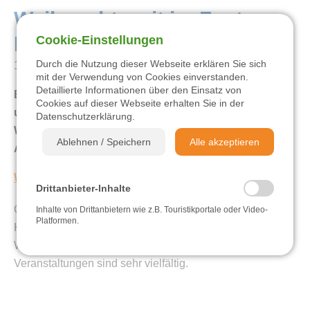
Weihnachtszeit im Zentrum
Pfälzerwald
Cookie-Einstellungen
Zentrum Pfälzerwald Touristik
Durch die Nutzung dieser Webseite erklären Sie sich
14.11.2024
mit der Verwendung von Cookies einverstanden.
Wandern
Detaillierte Informationen über den Einsatz von
Es ist wieder soweit, die Weihnachtszeit steht bevor
Cookies auf dieser Webseite erhalten Sie in der
und die ersten Weihnachtsmärkte öffnen demnächst.
Datenschutzerklärung
.
Radfahren
Wir haben eine Übersicht über die Weihnachts- und
Ablehnen / Speichern
Alle akzeptieren
Adventsveranstaltungen im Zentrum Pfälzerwald.
Sehen & Erleben
Weiterlesen...
Drittanbieter-Inhalte
Einkehren & Genießen
Ob Weihnachtsmarkt, Konzert, Fahrten mit dem
Inhalte von Drittanbietern wie z.B. Touristikportale oder Video-
Platformen.
Kuckucksbähnel oder Knutfest im Januar, wenn die
Übernachten
Weihnachtszeit schon wieder vorüber ist, unsere
Veranstaltungen sind sehr vielfältig.
Videos