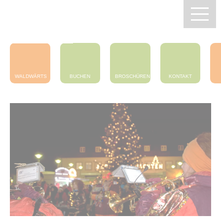
Zentrum Pfälzerwald
Touristik e.V.
WALDWÄRTS
BUCHEN
BROSCHÜREN
KONTAKT