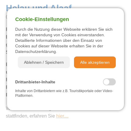
Helau und Alaaf
04.01.2023
Cookie-Einstellungen
Zentrum Pfälzerwald Touristik
Fasching im Pfälzerwald ist eine tolle Tradition.
Durch die Nutzung dieser Webseite erklären Sie sich
mit der Verwendung von Cookies einverstanden.
Wandern
Begeisterte Menschen staunen über festlich
Detaillierte Informationen über den Einsatz von
geschmückte Umzugswägen und genießen die
Cookies auf dieser Webseite erhalten Sie in der
Datenschutzerklärung
.
Stimmung beim anschließenden Umtrunk.
Radfahren
Ablehnen / Speichern
Alle akzeptieren
Ein Erlebnis für Jung und Alt: Kinderfasching wird
Sehen & Erleben
unter anderem in Bann und Landstuhl mit buntem
Rahmenprogramm gefeiert. Ein Klassiker unter den
Drittanbieter-Inhalte
Einkehren & Genießen
Faschingsveranstaltungen ist die alljährliche
Inhalte von Drittanbietern wie z.B. Touristikportale oder Video-
Prunksitzung in der Stadthalle Landstuhl.
Platformen.
Übernachten
Welche Veranstaltungen bei uns in diesem Jahr
stattfinden, erfahren Sie
hier....
Videos