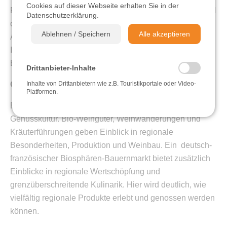
Cookies auf dieser Webseite erhalten Sie in der
Routen führen durch Wälder, entlang von Bachläufen und
Datenschutzerklärung
.
Radfahren
durch die Weinberge der Deutschen Weinstraße. Die
Ablehnen / Speichern
Alle akzeptieren
Angebote verbinden Bewegung in der Natur mit
Sehen & Erleben
Informationen zu regionalen Besonderheiten und
Bewirtschaftung.
Drittanbieter-Inhalte
Einkehren & Genießen
Inhalte von Drittanbietern wie z.B. Touristikportale oder Video-
Genuss und regionale Vielfalt
Platformen.
Übernachten
Ein weiterer Schwerpunkt liegt auf der regionalen
Genusskultur. Bio-Weingüter, Weinwanderungen und
Kräuterführungen geben Einblick in regionale
Videos
Besonderheiten, Produktion und Weinbau. Ein deutsch-
französischer Biosphären-Bauernmarkt bietet zusätzlich
Einblicke in regionale Wertschöpfung und
grenzüberschreitende Kulinarik. Hier wird deutlich, wie
vielfältig regionale Produkte erlebt und genossen werden
können.