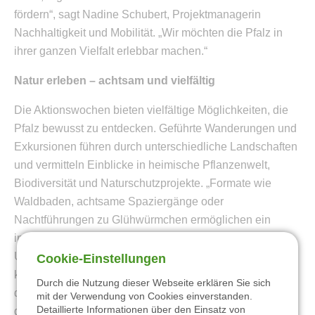
fördern“, sagt Nadine Schubert, Projektmanagerin
Nachhaltigkeit und Mobilität. „Wir möchten die Pfalz in
ihrer ganzen Vielfalt erlebbar machen.“
Natur erleben – achtsam und vielfältig
Die Aktionswochen bieten vielfältige Möglichkeiten, die
Pfalz bewusst zu entdecken. Geführte Wanderungen und
Exkursionen führen durch unterschiedliche Landschaften
und vermitteln Einblicke in heimische Pflanzenwelt,
Biodiversität und Naturschutzprojekte. „Formate wie
Waldbaden, achtsame Spaziergänge oder
Nachtführungen zu Glühwürmchen ermöglichen ein
intensives Naturerlebnis und laden dazu ein, die
Umgebung bewusst wahrzunehmen und zur Ruhe zu
Cookie-Einstellungen
Zentrum Pfälzerwald Touristik
kommen“, erklärt Nadine Schubert. Ob zu Fuß oder mit
Durch die Nutzung dieser Webseite erklären Sie sich
dem Rad: Während der Aktionswochen präsentiert sich
mit der Verwendung von Cookies einverstanden.
Wandern
Detaillierte Informationen über den Einsatz von
die Pfalz als vielseitige Natur- und Kulturlandschaft. Die