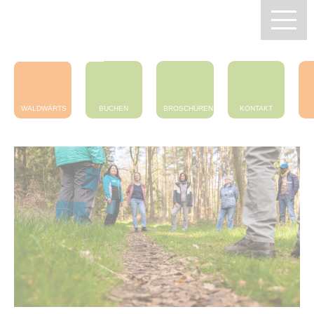
Zentrum Pfälzerwald
Touristik e.V.
WALDWÄRTS
BUCHEN
BROSCHÜREN
KONTAKT