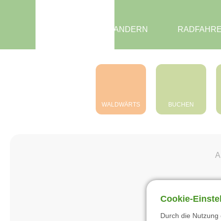
Zentrum Pfälzerwald
Touristik e.V.
WANDERN
RADFAHR
WALDWÄRTS
BUCHEN
A
Cookie-Einste
Durch die Nutzung 