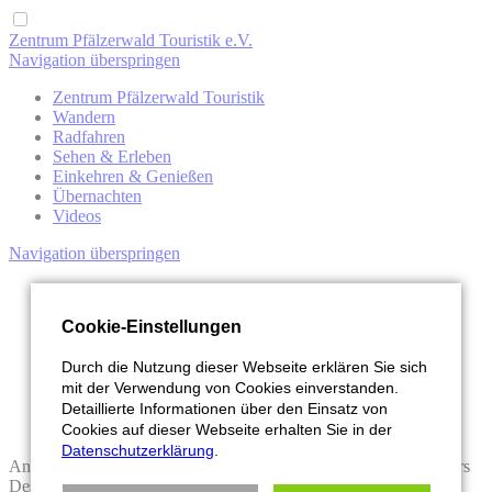
Zentrum Pfälzerwald Touristik e.V.
Navigation überspringen
Zentrum Pfälzerwald Touristik
Wandern
Radfahren
Sehen & Erleben
Einkehren & Genießen
Übernachten
Videos
Navigation überspringen
Waldwärts
Buchen
Cookie-Einstellungen
Broschüren
Kontakt
Durch die Nutzung dieser Webseite erklären Sie sich
News
mit der Verwendung von Cookies einverstanden.
Events
Detaillierte Informationen über den Einsatz von
MTB-Park
Videos
Cookies auf dieser Webseite erhalten Sie in der
Datenschutzerklärung
.
An dieser Stelle möchten wir Ihnen eine Funktion unseres Partners
Deskline anbieten. Hierzu müssen Sie Ihre Einstellungen für