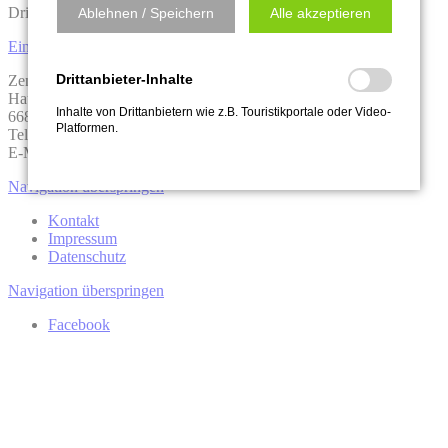
Drittanbieter-Inhalte ändern.
Ablehnen / Speichern
Alle akzeptieren
Einstellungen ändern
Drittanbieter-Inhalte
Zentrum Pfälzerwald Touristik e.V.
Hauptstraße 3a
Inhalte von Drittanbietern wie z.B. Touristikportale oder Video-
66849 Landstuhl
Platformen.
Telefon:
06371 1300012
E-Mail:
info@zentrum-pfaelzerwald.de
Navigation überspringen
Kontakt
Impressum
Datenschutz
Navigation überspringen
Facebook