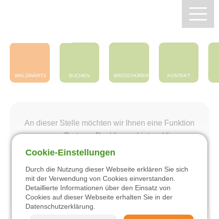
Zentrum Pfälzerwald
Touristik e.V.
WALDWÄRTS
BUCHEN
BROSCHÜREN
KONTAKT
An dieser Stelle möchten wir Ihnen eine Funktion
unseres Partners Deskline anbieten. Hierzu
müssen Sie Ihre Einstellungen für Drittanbieter-
Cookie-Einstellungen
Zentrum Pfälzerwald Touristik
Inhalte ändern.
Durch die Nutzung dieser Webseite erklären Sie sich
mit der Verwendung von Cookies einverstanden.
Wandern
Einstellungen ändern
Detaillierte Informationen über den Einsatz von
Cookies auf dieser Webseite erhalten Sie in der
Datenschutzerklärung
.
Radfahren